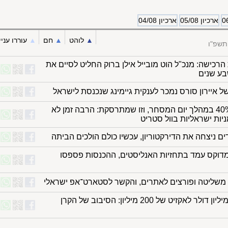
ארכיון 05/08
ארכיון 04/08
▲︎
לוהט
▲︎
חם
▲︎
עוררו עניי
תשפ"ו
רכישה: מנכ"ל הוט מובייל אילן ברוק החליט לסיים את
בע שנים
 איירון סורס נמכר לענקית גיימינג שנכנסת לישראל
זו שזינקה מעל 40% במהלך יום המסחר, וזו שמתרסקת: הרבה זמן לא
מניות ישראליות בוול סטריט
 ניצחה את הדירקטוריון, עכשיו כולם הולכים הביתה
מדוקס עמד בתחזיות האנליסטים, ההכנסות פספסו
 משליטה ופורצים לאתרים, והקשר לסטארט־אפ ישראלי
מהשקעה של 3 מיליון דולר לאקזיט של 200 מיליון: הסיבוב של הקרן