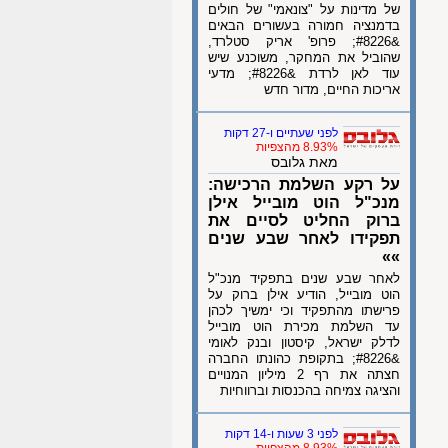
של מדינות על "צונאמי" של חולים
בדמנציה חמורה בעשורים הבאים
&#8226; פרופ' אריק סטלרד,
שהוביל את המחקר, משוכנע שיש
עוד לאן לרדת &#8226; מדעי
אריכות החיים, מדור חדש
לפני שעתיים ו-27 דקות
8.93% מהצפיות
מאת גלובס
על רקע השלמת הרכישה:
מנכ"ל הוט מובייל אילן
ברוק החליט לסיים את
תפקידו לאחר שבע שנים
»»
לאחר שבע שנים בתפקיד מנכ"ל
הוט מובייל, הודיע אילן ברוק על
פרישתו מהתפקיד וכי ימשיך לכהן
עד השלמת מכירת הוט מובייל
לדלק ישראל, קיסטון ובנק לאומי
&#8226; בתקופת כהונתו החברה
חצתה את רף 2 מיליון המנויים
והציגה צמיחה בהכנסות וברווחיות
לפני 3 שעות ו-14 דקות