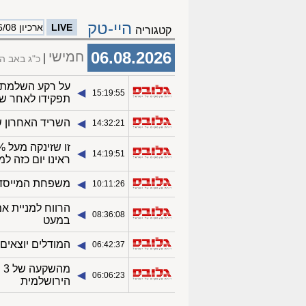
היי-טק
LIVE
ארכיון 06/08
קטגוריה
06.08.2026
חמישי
כ"ג באב ה
על רקע השלמת ה
◀︎
15:19:55
תפקידו לאחר ש
השריד האחרון של
◀︎
14:32:21
◀︎
14:19:51
ראינו יום כזה ל
משפחת המייסדים
◀︎
10:11:26
הרווח למניית א
◀︎
08:36:08
במעט
המודלים יוצאים
◀︎
06:42:37
◀︎
06:06:23
הירושלמית