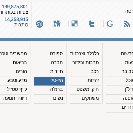
199,875,801
יסה
צפיות בכותרות
14,358,915
כותרות
דשות
כלכלה וצרכנות
ספורט
מחשבים וטכנ'
עות
תרבות ובידור
חברה
בריאות
ביבה
רכב
תיירות
הורים
וכל
יהדות
היי-טק
מדע וטבע
דל"ן
חוק ומשפט
ברנז'ה
לייף סטייל
ופנה
משחקים
נשים
דיווחי תנועה
רדים