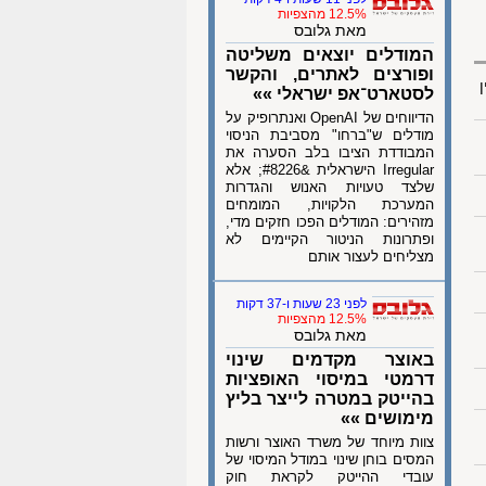
12.5% מהצפיות
מאת גלובס
המודלים יוצאים משליטה
ופורצים לאתרים, והקשר
ן
לסטארט־אפ ישראלי »»
הדיווחים של OpenAI ואנתרופיק על
מודלים ש"ברחו" מסביבת הניסוי
המבודדת הציבו בלב הסערה את
Irregular הישראלית &#8226; אלא
שלצד טעויות האנוש והגדרות
המערכת הלקויות, המומחים
מזהירים: המודלים הפכו חזקים מדי,
ופתרונות הניטור הקיימים לא
מצליחים לעצור אותם
לפני 23 שעות ו-37 דקות
12.5% מהצפיות
מאת גלובס
באוצר מקדמים שינוי
דרמטי במיסוי האופציות
בהייטק במטרה לייצר בליץ
מימושים »»
צוות מיוחד של משרד האוצר ורשות
המסים בוחן שינוי במודל המיסוי של
עובדי ההייטק לקראת חוק