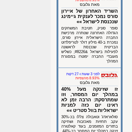
8.93% מהצפיות
מאת גלובס
השריד האחרון של איירון
סורס נמכר לענקית גיימינג
שנכנסת לישראל »»
סופר סוניק, חטיבת המשחקים
הגדולה האחרונה שנותרה מרכישת
החברה הישראלית איירון סורס,
נמכרת ב-40 מיליון דולר לטריפלדוט
הבריטית שנכנסת לראשונה
לפעילות בישראל &#8226; כשליש
מעובדי החברה יפוטרו במסגרת
המהלך
לפני 3 שעות ו-27 דקות
8.93% מהצפיות
מאת גלובס
זו שזינקה מעל 40%
במהלך יום המסחר, וזו
שמתרסקת: הרבה זמן לא
ראינו יום כזה למניות
ישראליות בוול סטריט »»
סולאראדג' וטאבולה צללו בכ-30%
עקב תחזיות מאכזבות ושחיקה
בתזרים המזומנים, בעוד קאלטורה
זינקה במהלך יום המסחר בכ-44%,