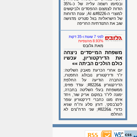
ובסיומו רשמה עלייה של כ-35%
הודות לצמצום ההפסדים ולביקושים
למוצרי ה-AI &#8226; עונת הדוחות
של הישראליות בוול סטריט מדגישה
שוב את התנודתיות החריפה
לפני 7 שעות ו-35 דקות
8.93% מהצפיות
מאת גלובס
משפחת המייסדים ניצחה
את הדירקטוריון, עכשיו
כולם הולכים הביתה »»
יום אחרי הכרעת מאבק השליטה:
יו"ר ודירקטוריון נובולוג התפטרו,
והחברה הודיעה על החלפת
הדירקטוריון &#8226; עודד פוזיס,
ממשפחת בעלי השליטה בחברה,
ימונה ליו"ר במקום אריק שור, ויחד
איתו מונו כחברי דירקטוריון עופר
לינצ'בסקי, דורון סלע ורו"ח שגיא
כדורי &#8226; שני הדח"צים לא
הוחלפו