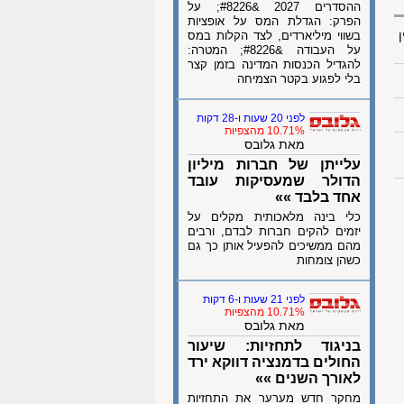
ההסדרים 2027 &#8226; על
הפרק: הגדלת המס על אופציות
ן
בשווי מיליארדים, לצד הקלות במס
על העבודה &#8226; המטרה:
להגדיל הכנסות המדינה בזמן קצר
בלי לפגוע בקטר הצמיחה
לפני 20 שעות ו-28 דקות
10.71% מהצפיות
מאת גלובס
עלייתן של חברות מיליון
הדולר שמעסיקות עובד
אחד בלבד »»
כלי בינה מלאכותית מקלים על
יזמים להקים חברות לבדם, ורבים
מהם ממשיכים להפעיל אותן כך גם
כשהן צומחות
לפני 21 שעות ו-6 דקות
10.71% מהצפיות
מאת גלובס
בניגוד לתחזיות: שיעור
החולים בדמנציה דווקא ירד
לאורך השנים »»
מחקר חדש מערער את התחזיות