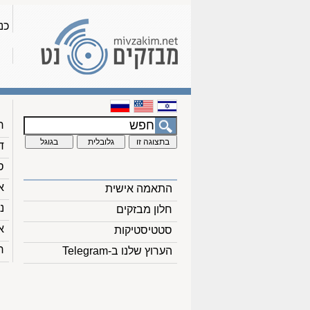
כנ
ח
ד
ס
א
התאמה אישית
נ
חלון מבזקים
א
סטטיסטיקות
ח
הערוץ שלנו ב-Telegram