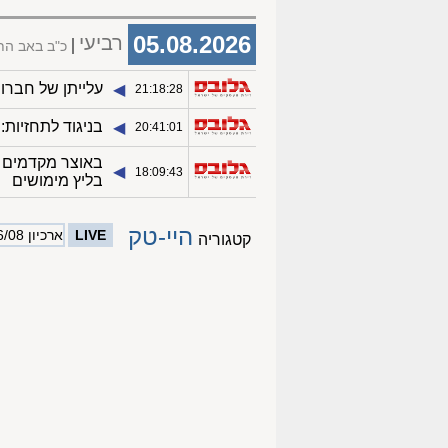
05.08.2026
רביעי
כ"ב באב הת
עלייתן של חברו
◀︎
21:18:28
בניגוד לתחזיות:
◀︎
20:41:01
באוצר מקדמים ש
◀︎
18:09:43
בליץ מימושים
היי-טק
LIVE
ארכיון 06/08
קטגוריה