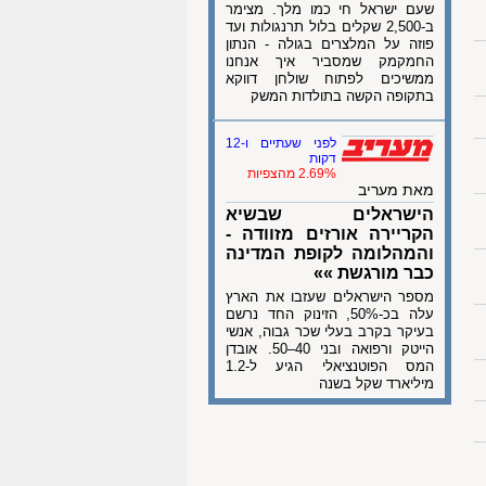
שעם ישראל חי כמו מלך. מצימר
ב-2,500 שקלים בלול תרנגולות ועד
פוזה על המלצרים בגולה - הנתון
החמקמק שמסביר איך אנחנו
ממשיכים לפתוח שולחן דווקא
בתקופה הקשה בתולדות המשק
לפני שעתיים ו-12
דקות
2.69% מהצפיות
מאת מעריב
הישראלים שבשיא
הקריירה אורזים מזוודה -
והמהלומה לקופת המדינה
כבר מורגשת »»
מספר הישראלים שעזבו את הארץ
עלה בכ-50%, הזינוק החד נרשם
בעיקר בקרב בעלי שכר גבוה, אנשי
הייטק ורפואה ובני 40–50. אובדן
המס הפוטנציאלי הגיע ל-1.2
מיליארד שקל בשנה