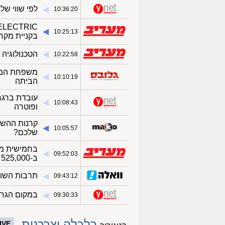
לפי שווי של 200 מיליון שקל: פוקס משתלטת על איתי ברנ
◀︎
10:36:20
◀︎
10:25:13
בקניית מקר
◀︎
הטכנולוגיה
10:22:58
משפחת המייס
◀︎
10:10:19
הביתה
עובדת ברגר
◀︎
10:08:43
ופוטרה
קרנות ההשת
◀︎
10:05:57
שלכם?
◀︎
09:52:03
ב-525,000 שקל
תרבות השופ
◀︎
09:43:12
במקום הגרס
◀︎
09:30:33
כלכלה וצרכנות
IVE