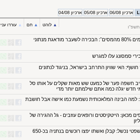
L
ארכיון 06/08
ארכיון 05/08
ארכיון 04/08
▲︎
לוהט
▲︎
חם
▲︎
עוררו עניי
תשפ"ו
"20% משלמים 80% מהמסים": הבכירה לשעבר מודאגת מנתוני
בכירי סמסונג עלו למגרש
שף: האי שוויון התרחב בישראל, בניגוד לנתונים
ב חשפה פער של כמעט שש מאות שקלים על אותו סל
י חדש יגלה כמה אתם שילמתם יותר מדי
 למה הבינה המלאכותית נשמעת כמו אישה אבל חושבת
ם מכאן: הייטקיסטים ורופאים עוזבים - גל ההגירה של
ון
התרגיל המשפטי נכשל: קבלן ואשתו יפצו רוכשים בנתניה בכ-650