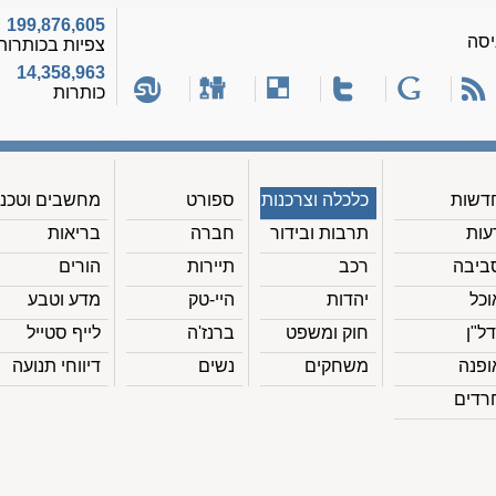
199,876,605
יסה
צפיות בכותרות
14,358,963
כותרות
דשות
כלכלה וצרכנות
ספורט
מחשבים וטכנ'
עות
תרבות ובידור
חברה
בריאות
ביבה
רכב
תיירות
הורים
וכל
יהדות
היי-טק
מדע וטבע
דל"ן
חוק ומשפט
ברנז'ה
לייף סטייל
ופנה
משחקים
נשים
דיווחי תנועה
רדים