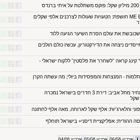
דס
ME ELECTRIC חושפת: הטעויות שעולות לצרכנים אלפי שקלים
ר
 שכובשת את עולם הסרת השיער הגיעה ללוד
דים ניצחה את הדירקטוריון, עכשיו כולם הולכים
 קינג קראה "לשחרר את פלסטין" ללקוח ישראלי -
למות - המנצחות והמפסידות ביולי; מה עשתה הקרן
בחמישית מחיר מתל אביב: דירת 3 חדרים בישראל נמכרה
וני והלארג'יות: אלף שקל לארוחה, מאה אלף לחתונה
ה ההודית: אפליקציית דיסני+ בישראל תוחלף
L
ארכיון 06/08
ארכיון 05/08
ארכיון 04/08