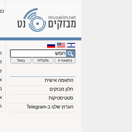
כנ
ח
ד
ס
א
התאמה אישית
נ
חלון מבזקים
א
סטטיסטיקות
ח
הערוץ שלנו ב-Telegram