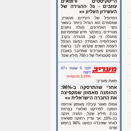
הייטקיסטים ורופאים
עוזבים - גל ההגירה של
העשירון העליון »»
הפרופיל של היורדים מהארץ,
שמספרם הוא הגדול ביותר בעשור
וחצי האחרונים, מגלה נתונים
מטרידים. במחקר חדש שמתפרסם
מתגלה כי קצב ההגירה בקרב
האוכלוסייה האמידה כמעט הוכפל
לעומת השנים שקדמו לכך. ברשות
המסים מעריכים שמדובר באובדן
מס פוטנציאלי של כ-700 מיליון שקל
לפני 5 שעות ו-47
דקות
3.23% מהצפיות
מאת מעריב
אחרי שהתרסקה ב-96%:
ההזמנה מאמזון שמקפיצה
את החברה הישראלית »»
אפולו פאוור קיבלה מאמזון אירופה
הזמנה לפרויקט סולארי בצרפת
בכ-2 מיליון שקל; המניה זינקה
בכ-10%, אך עדיין רחוקה משיאיה
לאחר שאיבדה כמעט 96% בחמש
שנים