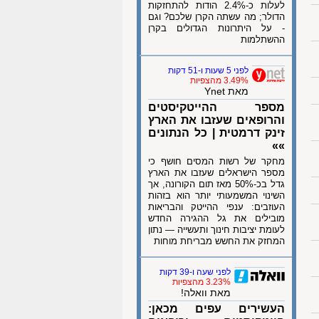
לעלות כ-2.4% הודות להתחזקות
הדולר; מה עשתה הקרן שלכם? וגם
- על היתרונות הגדולים בקרן
ההשתלמות
לפני 5 שעות ו-51 דקות
3.49% מהצפיות
מאת Ynet
מספר ההייטקיסטים
והרופאים שעזבו את הארץ
זינק דרמטית | כל הנתונים
»»
מחקר של רשות המסים חושף כי
מספר הישראלים שעזבו את הארץ
גדל בכ-50% מאז תום הקורונה, אך
השינוי המשמעותי יותר הוא בזהות
העוזבים: ענפי ההייטק והבריאות
מובילים את גל ההגירה החדש
לעומת יציבות חינוך ותעשייה — נתון
המחזק את החשש מבריחת מוחות
לפני שעה ו-39 דקות
3.23% מהצפיות
מאת וואלה!
העשירים עפים מכאן: