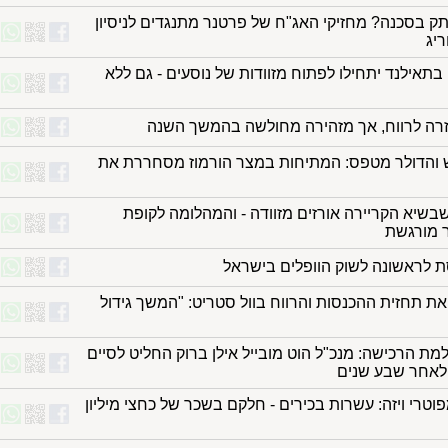
תק בסכנה? מחזיקי האג"ח של פרטנר מתנגדים לניסיון
יג
 בתאילנד יתחילו לפתוח מזוודות של נוסעים - גם ללא
זרה לרווח, אך מזהירה מחולשה בהמשך השנה
והדולר מטפס: המתיחות במצר הורמוז מסחררת את
בשיא הקריירה אורזים מזוודה - והמהלומה לקופת
 מורגשת
ת לראשונה לשוק הוופלים בישראל
ת תחזית ההכנסות והרווח בוול סטריט: "המשך גידול
ת הרכישה: מנכ"ל הוט מובייל אילן ברוק החליט לסיים
לאחר שבע שנים
 2,600 מפוטרי ויזה: עשרות בכירים - חלקם בשכר של כחצי מיליון