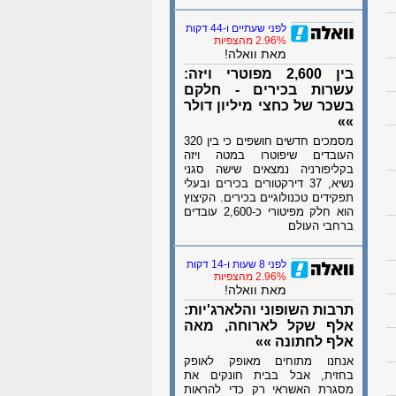
לפני שעתיים ו-44 דקות
2.96% מהצפיות
מאת וואלה!
בין 2,600 מפוטרי ויזה:
עשרות בכירים - חלקם
בשכר של כחצי מיליון דולר
»»
מסמכים חדשים חושפים כי בין 320
העובדים שיפוטרו במטה ויזה
בקליפורניה נמצאים שישה סגני
נשיא, 37 דירקטורים בכירים ובעלי
תפקידים טכנולוגיים בכירים. הקיצוץ
הוא חלק מפיטורי כ-2,600 עובדים
ברחבי העולם
לפני 8 שעות ו-14 דקות
2.96% מהצפיות
מאת וואלה!
תרבות השופוני והלארג'יות:
אלף שקל לארוחה, מאה
אלף לחתונה »»
אנחנו מתוחים מאופק לאופק
בחזית, אבל בבית חונקים את
מסגרת האשראי רק כדי להראות