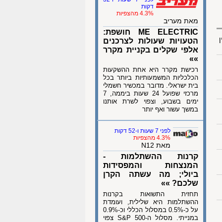
דקות
4.3% מהצפיות
מאת מעריב
ME ELECTRIC חושפת:
ן
הטעויות שעולות לצרכנים
אלפי שקלים בקניית מקרר
»»
רכישת מקרר היא אחת ההשקעות
הכלכליות המשמעותיות ביותר בכל
בית ישראלי. מדובר במכשיר חשמלי
מרכזי שפועל 24 שעות ביממה, 7
ימים בשבוע, וצפוי לשרת אותנו
במשך עשור ואף יותר
לפני 7 שעות ו-52 דקות
4.3% מהצפיות
מאת N12
קרנות ההשתלמות -
המנצחות והמפסידות
ביולי; מה עשתה הקרן
שלכם? »»
תחזית התשואות בקרנות
ההשתלמות היא שלילית, ועומדת
על כ-0.5% במסלול הכללי וכ-0.9%
במנייתי. מסלול ה-S&P 500 צפוי