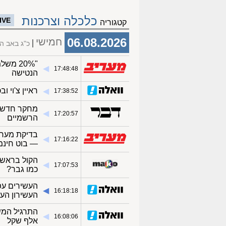
כלכלה וצרכנות
IVE
קטגוריה
06.08.2026
חמישי
כ"ג באב ה
◀︎
17:48:48
הנטישה
ראיין צ'וי ו
◀︎
17:38:52
מחקר חדש חו
◀︎
17:20:57
הרשמיים
בדיקת מערי
◀︎
17:16:22
— בוט חינמ
הקול בראש:
◀︎
17:07:53
כמו גבר?
העשירים עפי
◀︎
16:18:18
העשירון העלי
◀︎
16:08:06
אלף שקל