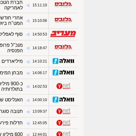
חברת הטכנו
◀︎
15:11:10
לאמריקה
אחרי חודשי
◀︎
15:10:06
המט"ח ביולי
◀︎
סוף לאפליקצ
14:50:53
מנכ"ל פרופ
◀︎
14:18:47
הפנסיה
מיליארדים ב
◀︎
14:10:21
מבחן המימוש
◀︎
14:06:17
כ-900 
◀︎
14:02:53
בתולדותיה ל
האנליסט שמנ
◀︎
14:00:10
תנובה סוגר
◀︎
13:09:37
חדלות פירעו
◀︎
12:45:05
600 מיליון שקל לאשקלון: כך מקודמת התחדשות בעיר
◀︎
12:44:01