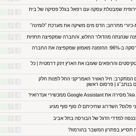
רופית שמבטלת עסקה עם רפאל בגלל פסיקה של בית
כיורי מתרחב: הדס מים משיקה את מערכת "לומינה"
ה שנהנתה מהדולר החלש, והחברה שמקפיצה תחזיות
אחרי שהתרסקה ב-96%: ההזמנה מאמזון שמקפיצה את החברה
קיסטים והרופאים שעזבו את הארץ זינק דרמטית | כל
המתקרב: חיל האוויר האמריקני החל לפנות חלק
בנתב"ג | פרסום ראשון
 Google Assistant ממכשירי אנדרואיד
י פלוס? השדרוג שחיכיתם לו סוף סוף מגיע
נכנסה למדדי הדגל של הבורסה בתל אביב
 תסייע בפתרון המשבר בהורמוז?