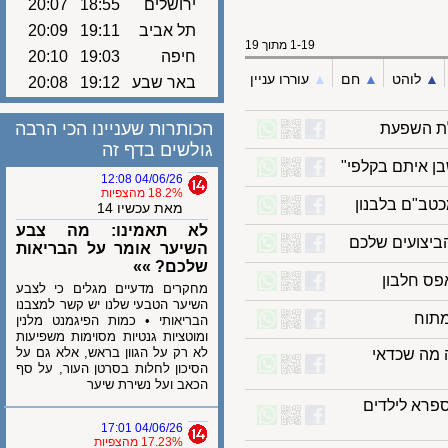
ירושלים
18:55
20:07
תל אביב
19:11
20:09
1-19 מתוך 19
חיפה
19:03
20:10
לוהט
▲︎
חם
▲︎
עוררו עניין
באר שבע
19:12
20:08
הכותרות שעניינו הכי הרבה
השפעת
גולשים בדף זה
איתם בקלפי"
04/06/26 12:08
18.2% מהצפיות
מאת עכשיו 14
לא תאמינו: מה צבע
צועים שלכם
השיער אומר על הבריאות
שלכם? »»
 חלבון
מחקרים מדעיים מגלים כי לצבע
השיער הטבעי שלנו יש קשר למצבנו
ח
הבריאותי • כמות הפיגמנט מלנין
ומוטציות גנטיות מסוימות משפיעות
לא רק על הגוון בראש, אלא גם על
ה שכדאי
הסיכון לחלות בסרטן העור, על סף
הכאב ועל נשירת שיער
א לילדים
04/06/26 17:01
17.23% מהצפיות