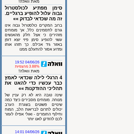
מאת וואלה!
סימן מפתיע לכולסטרול
גבוה עלול להופיע ברגליים.
זה מה שכדאי לבדוק »»
ברוב המקרים כולסטרול גבוה אינו
גורם לתסמינים כלל, אך מומחים
מזהירים כי אצל חלק מהאנשים
עשוי להופיע סימן פיזי יוצא דופן
באזור גיד אכילס. כך תזהו אותו
ומדוע אסור להתעלם ממנו
04/06/26 19:52
3.88% מהצפיות
מאת וואלה!
4 הרגלי לילה שכדאי לאמץ
כבר עכשיו כדי להאט את
תהליכי ההזדקנות »»
שינה טובה היא לא רק עניין של
מנוחה. מומחים מסבירים כיצד כמה
שינויים פשוטים בשגרת הערב
יכולים לתרום לבריאות הלב, המוח
וחילוף החומרים - ואולי אפילו לעזור
לכם להזדקן לאט יותר
04/06/26 14:01