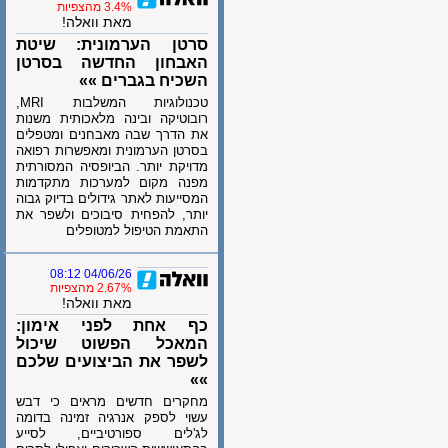
3.4% מהצפיות
מאת וואלה!
סרטן הערמונית: שיטת
האבחון החדשה בסרטן
השכיח בגברים »»
טכנולוגיות המשלבות MRI,
רובוטיקה ובינה מלאכותית משנות
את הדרך שבה מאבחנים ומטפלים
בסרטן הערמונית ומאפשרות רפואה
מדויקת יותר. הביופסיה המסורתית
מפנה מקום למערכות מתקדמות
המסייעות לאתר גידולים בדיוק גבוה
יותר, להפחית סיבוכים ולשפר את
התאמת הטיפול למטופלים
04/06/26 08:12
2.67% מהצפיות
מאת וואלה!
כף אחת לפני אימון:
המאכל הפשוט שיכול
לשפר את הביצועים שלכם
»»
מחקרים חדשים מראים כי דבש
עשוי לספק אנרגיה זמינה בדומה
לג'לים ספורטיביים, לסייע