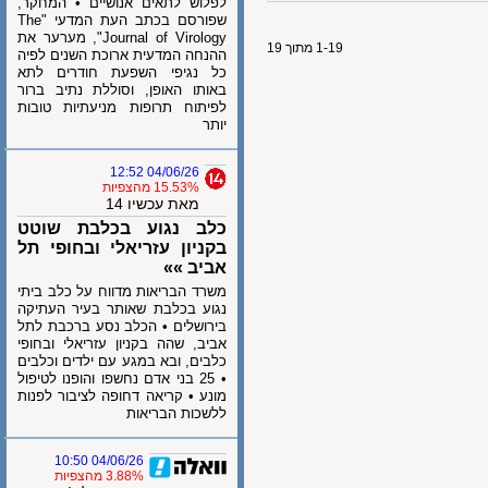
לפלוש לתאים אנושיים • המחקר,
שפורסם בכתב העת המדעי "The
Journal of Virology", מערער את
1-19 מתוך 19
ההנחה המדעית ארוכת השנים לפיה
כל נגיפי השפעת חודרים לתא
באותו האופן, וסוללת נתיב ברור
לפיתוח תרופות מניעתיות טובות
יותר
04/06/26 12:52
15.53% מהצפיות
מאת עכשיו 14
כלב נגוע בכלבת שוטט
בקניון עזריאלי ובחופי תל
אביב »»
משרד הבריאות מדווח על כלב ביתי
נגוע בכלבת שאותר בעיר העתיקה
בירושלים • הכלב נסע ברכבת לתל
אביב, שהה בקניון עזריאלי ובחופי
כלבים, ובא במגע עם ילדים וכלבים
• 25 בני אדם נחשפו והופנו לטיפול
מונע • קריאה דחופה לציבור לפנות
ללשכות הבריאות
04/06/26 10:50
3.88% מהצפיות