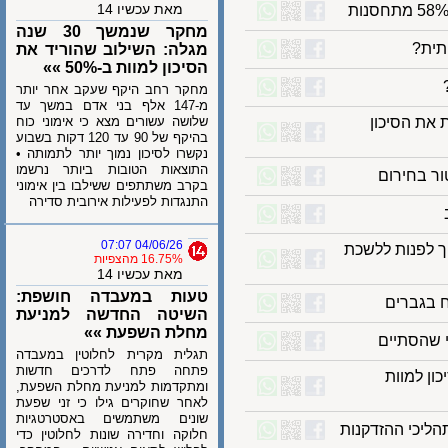
מאת עכשיו 14
מחקר שנמשך 30 שנה
ת?
מגלה: השילוב שהוריד את
הסיכון למוות ב-50% »»
מחקר רחב היקף שעקב אחר יותר
מ-147 אלף בני אדם במשך עד
 הסיכון
שלושה עשורים מצא כי אימוני כוח
בהיקף של 90 עד 120 דקות בשבוע
נקשרו לסיכון נמוך יותר לתמותה •
התוצאות הטובות ביותר נרשמו
בחירום
בקרב משתתפים ששילבו בין אימוני
התנגדות לפעילות אירובית סדירה
04/06/26 07:07
לפנות ללשכת
16.75% מהצפיות
מאת עכשיו 14
טעות במעבדה חושפת:
גברים
השיטה החדשה למניעת
מחלת השפעת »»
הסתיים
תגלית מקרית לחלוטין במעבדה
פתחה פתח לדרכים חדשות
ן למוות
ומתקדמות למניעת מחלת השפעת,
לאחר שחוקרים גילו כי זני שפעת
שונים משתמשים באסטרטגיות
חלוקה וחדירה שונות לחלוטין כדי